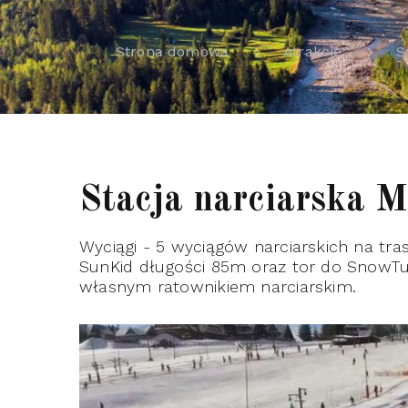
Strona domowa
Atrakcje
S
Stacja narciarska M
Wyciągi - 5 wyciągów narciarskich na t
SunKid długości 85m oraz tor do SnowTubi
własnym ratownikiem narciarskim.