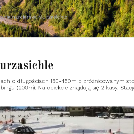
tacja narciarska Murzasichle
urzasichle
rasach o długościach 180-450m o zróżnicowanym st
ngu (200m). Na obiekcie znajdują się 2 kasy. Stacj